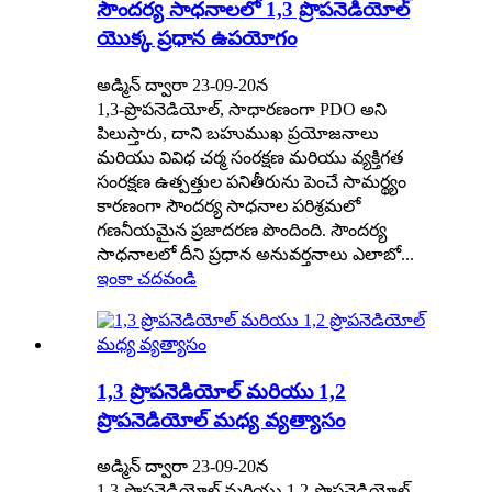
సౌందర్య సాధనాలలో 1,3 ప్రొపనెడియోల్
యొక్క ప్రధాన ఉపయోగం
అడ్మిన్ ద్వారా 23-09-20న
1,3-ప్రొపనెడియోల్, సాధారణంగా PDO అని
పిలుస్తారు, దాని బహుముఖ ప్రయోజనాలు
మరియు వివిధ చర్మ సంరక్షణ మరియు వ్యక్తిగత
సంరక్షణ ఉత్పత్తుల పనితీరును పెంచే సామర్థ్యం
కారణంగా సౌందర్య సాధనాల పరిశ్రమలో
గణనీయమైన ప్రజాదరణ పొందింది. సౌందర్య
సాధనాలలో దీని ప్రధాన అనువర్తనాలు ఎలాబో...
ఇంకా చదవండి
1,3 ప్రొపనెడియోల్ మరియు 1,2
ప్రొపనెడియోల్ మధ్య వ్యత్యాసం
అడ్మిన్ ద్వారా 23-09-20న
1,3-ప్రొపనెడియోల్ మరియు 1,2-ప్రొపనెడియోల్