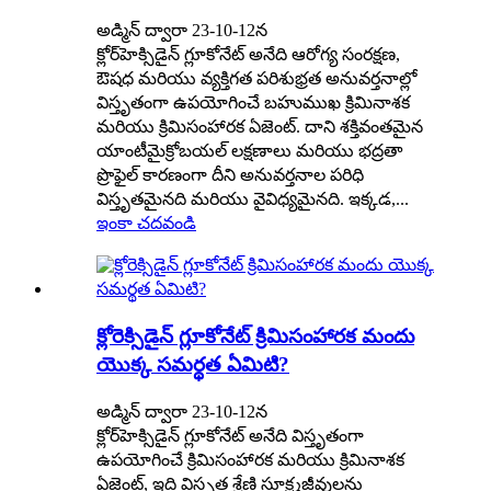
అడ్మిన్ ద్వారా 23-10-12న
క్లోర్‌హెక్సిడైన్ గ్లూకోనేట్ అనేది ఆరోగ్య సంరక్షణ,
ఔషధ మరియు వ్యక్తిగత పరిశుభ్రత అనువర్తనాల్లో
విస్తృతంగా ఉపయోగించే బహుముఖ క్రిమినాశక
మరియు క్రిమిసంహారక ఏజెంట్. దాని శక్తివంతమైన
యాంటీమైక్రోబయల్ లక్షణాలు మరియు భద్రతా
ప్రొఫైల్ కారణంగా దీని అనువర్తనాల పరిధి
విస్తృతమైనది మరియు వైవిధ్యమైనది. ఇక్కడ,...
ఇంకా చదవండి
క్లోరెక్సిడైన్ గ్లూకోనేట్ క్రిమిసంహారక మందు
యొక్క సమర్థత ఏమిటి?
అడ్మిన్ ద్వారా 23-10-12న
క్లోర్‌హెక్సిడైన్ గ్లూకోనేట్ అనేది విస్తృతంగా
ఉపయోగించే క్రిమిసంహారక మరియు క్రిమినాశక
ఏజెంట్, ఇది విస్తృత శ్రేణి సూక్ష్మజీవులను