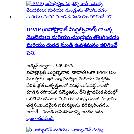
IPMP (ఐసోప్రొపైల్ మిథైల్ఫినాల్) యొక్క
మొటిమలు మరియు చుండ్రును తొలగించడం
మరియు దురద నుండి ఉపశమనం కలిగించే
పని.
అడ్మిన్ ద్వారా 23-09-06న
ఐసోప్రొపైల్ మిథైల్ఫెనాల్, సాధారణంగా IPMP అని
పిలుస్తారు, ఇది చర్మ సంరక్షణ మరియు వ్యక్తిగత
పరిశుభ్రత ఉత్పత్తులలో వివిధ అనువర్తనాలతో
కూడిన రసాయన సమ్మేళనం. దీని ప్రాథమిక విధుల్లో
ఒకటి మొటిమలు మరియు చుండ్రు వంటి సాధారణ
చర్మసంబంధమైన సమస్యలను పరిష్కరించడం,
అలాగే... నుండి ఉపశమనాన్ని అందించడం.
ఇంకా చదవండి