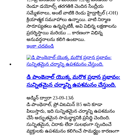
రెండూ డయోల్స్ తరగతికి చెందిన సేంద్రీయ
సమ్మేళనాలు, అంటే వాటికి రెండు హైడ్రాక్సిల్ (-OH)
క్రియాత్మక సమూహాలు ఉన్నాయి. వాటి నిర్మాణ
సారూప్యతలు ఉన్నప్పటికీ, అవి విభిన్న లక్షణాలను
ప్రదర్శిస్తాయి మరియు ... కారణంగా విభిన్న
అనువర్తనాలను కలిగి ఉంటాయి.
ఇంకా చదవండి
డి పాంథెనాల్ యొక్క మరొక ప్రధాన ప్రభావం:
సున్నితమైన చర్మాన్ని ఉపశమనం చేస్తుంది.
అడ్మిన్ ద్వారా 23-09-13న
డి-పాంథెనాల్, ప్రో-విటమిన్ B5 అని కూడా
పిలుస్తారు, ఇది సున్నితమైన చర్మాన్ని ఉపశమనం
చేసే అద్భుతమైన సామర్థ్యానికి ప్రసిద్ధి చెందింది.
సున్నితమైన, చిరాకు లేదా సులభంగా స్పందించే
వ్యక్తులకు ఉపశమనం కలిగించే సామర్థ్యం కారణంగా