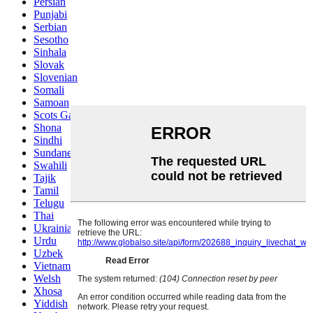
Persian
Punjabi
Serbian
Sesotho
Sinhala
Slovak
Slovenian
Somali
Samoan
Scots Gaelic
Shona
Sindhi
Sundanese
Swahili
Tajik
Tamil
Telugu
Thai
Ukrainian
Urdu
Uzbek
Vietnamese
Welsh
Xhosa
Yiddish