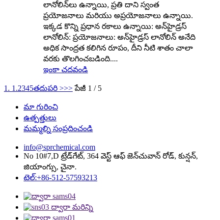
లానోలిన్‌లు ఉన్నాయి, ప్రతి దాని స్వంత
ప్రయోజనాలు మరియు అప్రయోజనాలు ఉన్నాయి.
ఇక్కడ కొన్ని ప్రధాన రకాలు ఉన్నాయి: అన్‌హైడ్రస్
లానోలిన్: ప్రయోజనాలు: అన్‌హైడ్రస్ లానోలిన్ అనేది
అధిక సాంద్రత కలిగిన రూపం, దీని నీటి శాతం చాలా
వరకు తొలగించబడింది....
ఇంకా చదవండి
1. 1.
2
3
4
5
తదుపరి >
>>
పేజీ 1 / 5
మా గురించి
ఉత్పత్తులు
మమ్మల్ని సంప్రదించండి
info@sprchemical.com
No 10#7,D ట్రేడ్‌గేట్, 364 వెస్ట్ ఆఫ్ జెన్‌చువాన్ రోడ్, కున్షన్,
జియాంగ్సు, చైనా.
టెల్:+86-512-57593213