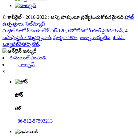
© కాపీరైట్ - 2010-2022 : అన్ని హక్కులూ ప్రత్యేకించుకోవడమైనది.
హాట్
ఉత్పత్తులు
,
సైట్‌మ్యాప్
మిథైల్ గ్లూకోజ్ డయోలేట్ పెగ్-120
,
కెటోకోనజోల్ జింక్ పైరిథియోన్
,
4
ఐసోప్రొపైల్ 3 మిథైల్ఫినాల్
,
పూర్తిగా 99%
,
ఆల్ఫా-అర్బుటిన్
,
4-ఎన్-
బ్యూటిల్‌రెసోర్సినోల్
,
ఈమెయిల్ పంపండి
వాట్సాప్
x
ఫోన్
టెల్
+86-512-57593213