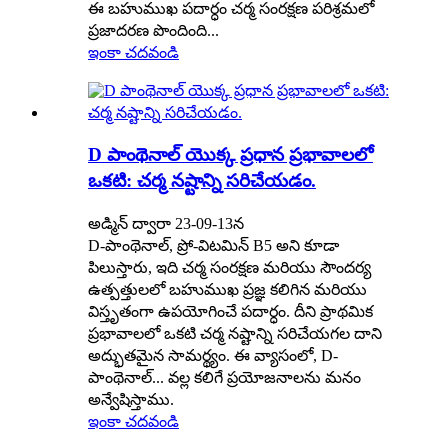
ఈ బహుముఖ పదార్ధం చర్మ సంరక్షణ పరిశ్రమలో
ప్రజాదరణ పొందింది...
ఇంకా చదవండి
D పాంథెనాల్ యొక్క ప్రధాన ప్రభావాలలో
ఒకటి: చర్మ నష్టాన్ని సరిచేయడం.
అడ్మిన్ ద్వారా 23-09-13న
D-పాంథెనాల్, ప్రో-విటమిన్ B5 అని కూడా
పిలుస్తారు, ఇది చర్మ సంరక్షణ మరియు సౌందర్య
ఉత్పత్తులలో బహుముఖ ప్రజ్ఞ కలిగిన మరియు
విస్తృతంగా ఉపయోగించే పదార్ధం. దీని ప్రాథమిక
ప్రభావాలలో ఒకటి చర్మ నష్టాన్ని సరిచేయగల దాని
అద్భుతమైన సామర్థ్యం. ఈ వ్యాసంలో, D-
పాంథెనాల్... వల్ల కలిగే ప్రయోజనాలను మనం
అన్వేషిస్తాము.
ఇంకా చదవండి