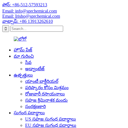
ఫోన్: +86-512-57593213
Email: info@sprchemical.com
Email: Irisho@sprchemical.com
వాట్సాప్: +86 13913262610
హొమ్ పేజ్
మా గురించి
సేవ
అడ్వాంటేజ్
ఉత్పత్తులు
యాంటీ బాక్టీరియల్
పరిష్కారం కోసం మిశ్రమం
రోజువారీ రసాయనాలు
సహజ క్రిమినాశక మందు
సంరక్షణకారి
సుగంధ పదార్థాలు
US సహజ సుగంధ పదార్థాలు
EU సహజ సుగంధ పదార్థాలు