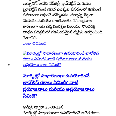
అర్బుటిన్ అనేది బేర్‌బెర్రీ, క్రాన్‌బెర్రీస్ మరియు
బ్లూబెర్రీస్ వంటి వివిధ మొక్కల వనరులలో కనిపించే
సహజంగా లభించే సమ్మేళనం. చర్మాన్ని తెల్లగా
చేయడం మరియు కాంతివంతం చేసే లక్షణాల
కారణంగా ఇది చర్మ సంరక్షణ మరియు సౌందర్య
సాధన పరిశ్రమలో గణనీయమైన దృష్టిని ఆకర్షించింది.
మెకానిస్...
ఇంకా చదవండి
మార్కెట్లో సాధారణంగా ఉపయోగించే
లానోలిన్ రకాలు ఏమిటి? వాటి
ప్రయోజనాలు మరియు అప్రయోజనాలు
ఏమిటి?
అడ్మిన్ ద్వారా 23-08-22న
మార్కెట్లో సాధారణంగా ఉపయోగించే అనేక రకాల