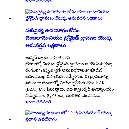
ఇంకా చదవండి
పశువైద్య ఉపయోగం కోసం
బెంజలామోనియం బ్రోమైడ్ ద్రావణం యొక్క
అనువర్తన లక్షణాలు
అడ్మిన్ ద్వారా 23-09-27న
బెంజాల్కోనియం బ్రోమైడ్ ద్రావణం అనేది పశువైద్య
రంగంలో విస్తృత శ్రేణి అనువర్తనాలతో కూడిన
బహుముఖ రసాయన సమ్మేళనం. ఈ ద్రావణాన్ని
తరచుగా బెంజాల్కోనియం బ్రోమైడ్ లేదా BZK
(BZC) అని పిలుస్తారు, ఇది క్వాటర్నరీ అమ్మోనియం
సమ్మేళనాల (QACలు) తరగతికి చెందినది...
ఇంకా చదవండి