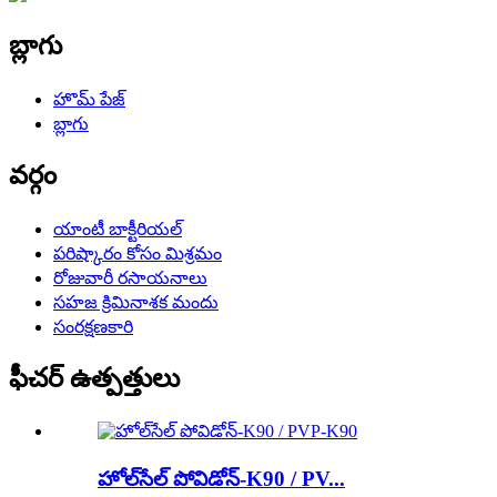
బ్లాగు
హొమ్ పేజ్
బ్లాగు
వర్గం
యాంటీ బాక్టీరియల్
పరిష్కారం కోసం మిశ్రమం
రోజువారీ రసాయనాలు
సహజ క్రిమినాశక మందు
సంరక్షణకారి
ఫీచర్ ఉత్పత్తులు
హోల్‌సేల్ పోవిడోన్-K90 / PV...