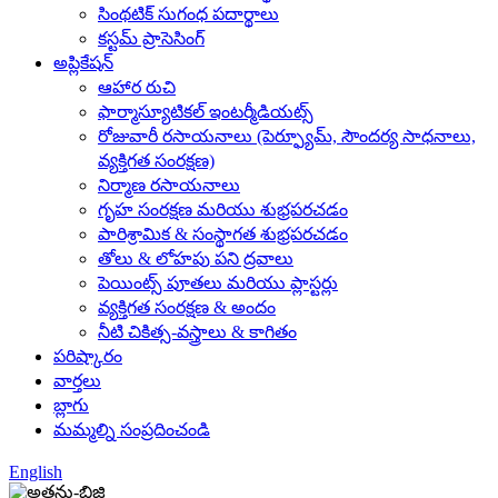
సింథటిక్ సుగంధ పదార్థాలు
కస్టమ్ ప్రాసెసింగ్
అప్లికేషన్
ఆహార రుచి
ఫార్మాస్యూటికల్ ఇంటర్మీడియట్స్
రోజువారీ రసాయనాలు (పెర్ఫ్యూమ్, సౌందర్య సాధనాలు,
వ్యక్తిగత సంరక్షణ)
నిర్మాణ రసాయనాలు
గృహ సంరక్షణ మరియు శుభ్రపరచడం
పారిశ్రామిక & సంస్థాగత శుభ్రపరచడం
తోలు & లోహపు పని ద్రవాలు
పెయింట్స్ పూతలు మరియు ప్లాస్టర్లు
వ్యక్తిగత సంరక్షణ & అందం
నీటి చికిత్స-వస్త్రాలు & కాగితం
పరిష్కారం
వార్తలు
బ్లాగు
మమ్మల్ని సంప్రదించండి
English