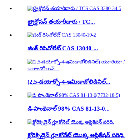
ట్రైక్లోసన్ తయారీదారు / TC...
జింక్ రిసినోలేట్ CAS 13040-...
(2,5-డయోక్సో-4-ఇమిడాజోలిడినిల్...
డి-పాంథెనాల్ 98% CAS 81-13-0...
క్లోరెక్సిడైన్ గ్లూకోనేట్ యొక్క అప్లికేషన్ పరిధి.