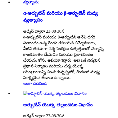
α-అర్బుటిన్ మరియు β-అర్బుటిన్ మధ్య
వ్యత్యాసం
అడ్మిన్ ద్వారా 23-08-30న
α-అర్బుటిన్ మరియు β-అర్బుటిన్ అనేవి దగ్గరి
సంబంధం ఉన్న రెండు రసాయన సమ్మేళనాలు,
వీటిని తరచుగా చర్మ సంరక్షణ ఉత్పత్తులలో చర్మాన్ని
కాంతివంతం చేయడం మరియు ప్రకాశవంతం
చేయడం కోసం ఉపయోగిస్తారు. అవి ఒకే విధమైన
ప్రధాన నిర్మాణం మరియు చర్య యొక్క
యంత్రాంగాన్ని పంచుకున్నప్పటికీ, రెండింటి మధ్య
సూక్ష్మమైన తేడాలు ఉన్నాయి...
ఇంకా చదవండి
అర్బుటిన్ యొక్క తెల్లబడటం విధానం
అడ్మిన్ ద్వారా 23-08-30న