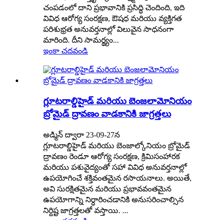
చంపడంలో దాని ప్రభావానికి ప్రసిద్ధి చెందింది, ఇది
వివిధ ఆరోగ్య సంరక్షణ, ఔషధ మరియు వ్యక్తిగత
పరిశుభ్రత అనువర్తనాల్లో విలువైన సాధనంగా
మారింది. దీని సామర్థ్యం...
ఇంకా చదవండి
గ్లూటరాల్డిహైడ్ మరియు బెంజలామోనియం
బ్రోమైడ్ ద్రావణం వాడకానికి జాగ్రత్తలు
అడ్మిన్ ద్వారా 23-09-27న
గ్లూటరాల్డిహైడ్ మరియు బెంజాల్కోనియం బ్రోమైడ్
ద్రావణం రెండూ ఆరోగ్య సంరక్షణ, క్రిమిసంహారక
మరియు పశువైద్యంతో సహా వివిధ అనువర్తనాల్లో
ఉపయోగించే శక్తివంతమైన రసాయనాలు. అయితే,
అవి సురక్షితమైన మరియు ప్రభావవంతమైన
ఉపయోగాన్ని నిర్ధారించడానికి అనుసరించాల్సిన
నిర్దిష్ట జాగ్రత్తలతో వస్తాయి. ...