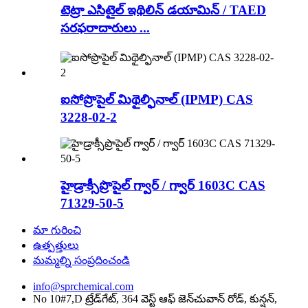
టెట్రా ఎసిటైల్ ఇథిలిన్ డయామిన్ / TAED
సరఫరాదారులు ...
ఐసోప్రొపైల్ మిథైల్ఫినాల్ (IPMP) CAS
3228-02-2
హైడ్రాక్సీప్రొపైల్ గ్వార్ / గ్వార్ 1603C CAS
71329-50-5
మా గురించి
ఉత్పత్తులు
మమ్మల్ని సంప్రదించండి
info@sprchemical.com
No 10#7,D ట్రేడ్‌గేట్, 364 వెస్ట్ ఆఫ్ జెన్‌చువాన్ రోడ్, కున్షన్,