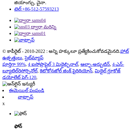
జియాంగ్సు, చైనా.
టెల్:+86-512-57593213
© కాపీరైట్ - 2010-2022 : అన్ని హక్కులూ ప్రత్యేకించుకోవడమైనది.
హాట్
ఉత్పత్తులు
,
సైట్‌మ్యాప్
పూర్తిగా 99%
,
4 ఐసోప్రొపైల్ 3 మిథైల్ఫినాల్
,
ఆల్ఫా-అర్బుటిన్
,
4-ఎన్-
బ్యూటిల్‌రెసోర్సినోల్
,
కెటోకోనజోల్ జింక్ పైరిథియోన్
,
మిథైల్ గ్లూకోజ్
డయోలేట్ పెగ్-120
,
ఈమెయిల్ పంపండి
వాట్సాప్
x
ఫోన్