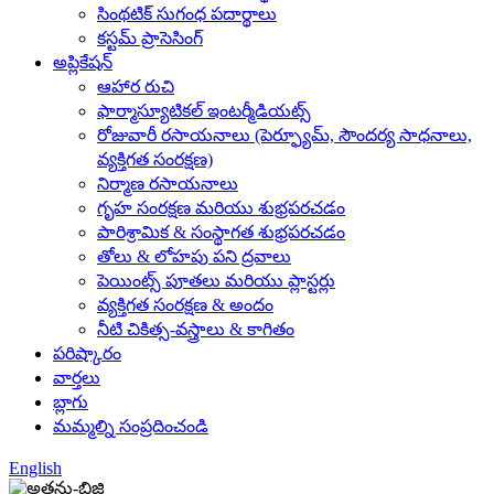
సింథటిక్ సుగంధ పదార్థాలు
కస్టమ్ ప్రాసెసింగ్
అప్లికేషన్
ఆహార రుచి
ఫార్మాస్యూటికల్ ఇంటర్మీడియట్స్
రోజువారీ రసాయనాలు (పెర్ఫ్యూమ్, సౌందర్య సాధనాలు,
వ్యక్తిగత సంరక్షణ)
నిర్మాణ రసాయనాలు
గృహ సంరక్షణ మరియు శుభ్రపరచడం
పారిశ్రామిక & సంస్థాగత శుభ్రపరచడం
తోలు & లోహపు పని ద్రవాలు
పెయింట్స్ పూతలు మరియు ప్లాస్టర్లు
వ్యక్తిగత సంరక్షణ & అందం
నీటి చికిత్స-వస్త్రాలు & కాగితం
పరిష్కారం
వార్తలు
బ్లాగు
మమ్మల్ని సంప్రదించండి
English