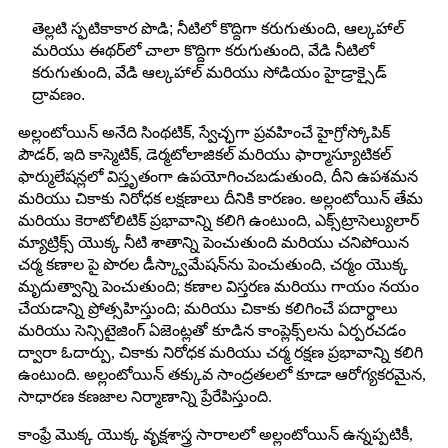
తెల్లటి స్ఫటికాకార పొడి; నీటిలో కొద్దిగా కరుగుతుంది, ఆల్కహాల్
మరియు ఈథర్‌లో చాలా కొద్దిగా కరుగుతుంది, వేడి నీటిలో
కరుగుతుంది, వేడి ఆల్కహాల్ మరియు సోడియం హైడ్రాక్సైడ్
ద్రావణం.
అల్లంటోయిన్ అనేది సింథటిక్, స్వేచ్ఛగా ప్రవహించే హైగ్రోస్కోపిక్
పౌడర్, ఇది కాస్మెటిక్, డెర్మటోలాజికల్ మరియు ఫార్మాస్యూటికల్
ఫార్ములేషన్లలో విస్తృతంగా ఉపయోగించబడుతుంది, దీని ఉపశమన
మరియు చికాకు నిరోధక లక్షణాలు దీనికి కారణం. అల్లంటోయిన్ తేమ
మరియు కెరాటోలిటిక్ ప్రభావాన్ని కలిగి ఉంటుంది, ఎక్స్‌ట్రాసెల్యులార్
మ్యాట్రిక్స్ యొక్క నీటి శాతాన్ని పెంచుతుంది మరియు చనిపోయిన
చర్మ కణాల పై పొరల డీస్క్వామేషన్‌ను పెంచుతుంది, చర్మం యొక్క
మృదుత్వాన్ని పెంచుతుంది; కణాల విస్తరణ మరియు గాయం నయం
చేయడాన్ని ప్రోత్సహిస్తుంది; మరియు చికాకు కలిగించే పదార్థాలు
మరియు సెన్సిటైజింగ్ ఏజెంట్లతో కూడిన కాంప్లెక్స్‌లను ఏర్పరచడం
ద్వారా ఓదార్పు, చికాకు నిరోధక మరియు చర్మ రక్షణ ప్రభావాన్ని కలిగి
ఉంటుంది. అల్లంటోయిన్ తక్కువ సాంద్రతలలో కూడా ఆరోగ్యకరమైన,
సాధారణ కణజాల నిర్మాణాన్ని ప్రేరేపిస్తుంది.
కాంఫ్రే మొక్క యొక్క వృక్షశాస్త్ర సారాలలో అల్లంటోయిన్ ఉన్నప్పటికీ,