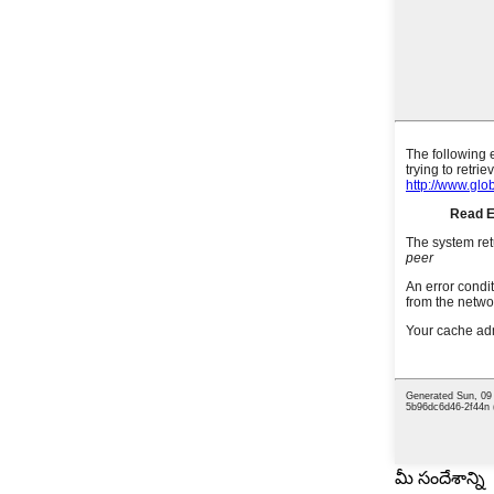
మీ సందేశాన్ని