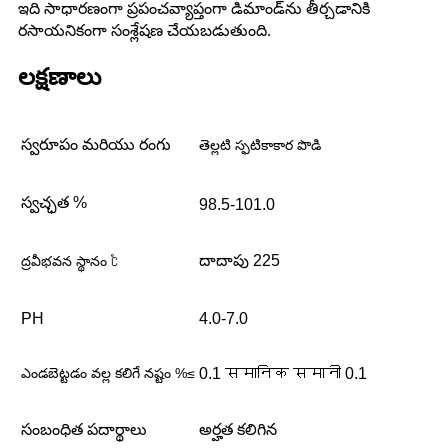
ఇది సాధారణంగా ప్రపంచవ్యాప్తంగా డిమాండ్‌ను తీర్చడానికి
రసాయనికంగా సంశ్లేషణ చేయబడుతుంది.
లక్షణాలు
స్వరూపం మరియు రంగు
తెల్లటి స్ఫటికాకార పొడి
స్వచ్ఛత %
98.5-101.0
దాదాపు 225
ద్రవీభవన స్థానం ℃
PH
4.0-7.0
ఎండబెట్టడం వల్ల కలిగే నష్టం %≤
0.1 समानिक समानी 0.1
సంబంధిత పదార్థాలు
అర్హత కలిగిన