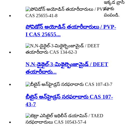
ఇక్కడ వ్రాసి
మాకు
పంపండి.
పోవిడోన్ అయోడిన్ తయారీదారులు / PVP-
I CAS 25655...
N,N-డైథైల్-3-మిథైల్బెంజామైడ్ / DEET
తయారీదారు...
బీటైన్ అన్‌హైడ్రస్ సరఫరాదారు CAS 107-
43-7