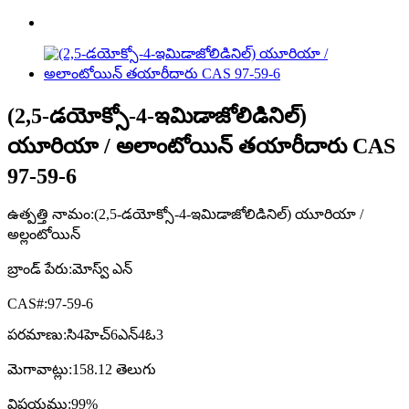
(2,5-డయోక్సో-4-ఇమిడాజోలిడినిల్)
యూరియా / అలాంటోయిన్ తయారీదారు CAS
97-59-6
ఉత్పత్తి నామం:
(2,5-డయోక్సో-4-ఇమిడాజోలిడినిల్) యూరియా /
అల్లంటోయిన్
బ్రాండ్ పేరు:
మోస్వ్ ఎన్
CAS#:
97-59-6
పరమాణు:
సి4హెచ్6ఎన్4ఓ3
మెగావాట్లు:
158.12 తెలుగు
విషయము:
99%