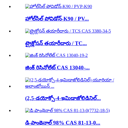
హోల్‌సేల్ పోవిడోన్-K90 / PV...
ట్రైక్లోసన్ తయారీదారు / TC...
జింక్ రిసినోలేట్ CAS 13040-...
(2,5-డయోక్సో-4-ఇమిడాజోలిడినిల్...
డి-పాంథెనాల్ 98% CAS 81-13-0...