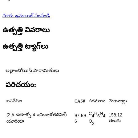
మాకు ఇమెయిల్ పంపండి
ఉత్పత్తి వివరాలు
ఉత్పత్తి ట్యాగ్‌లు
అల్లాంటోయిన్ పారామితులు
పరిచయం:
ఐఎన్‌సిఐ
పరమాణు
మెగావాట్లు
CAS#
C
H
N
(2,5-డయోక్సో-4-ఇమిడాజోలిడినిల్)
158.12
97-59-
4
6
4
తెలుగు
O
యూరియా
6
3