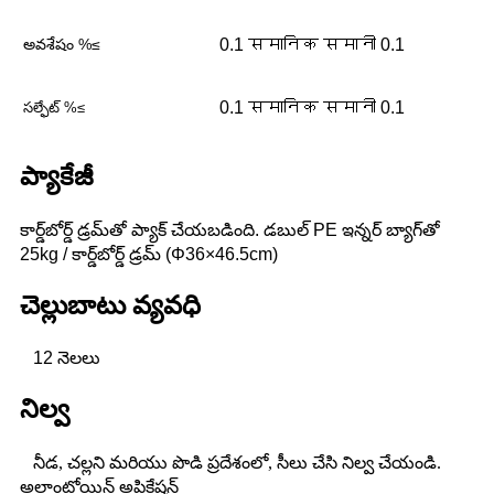
అవశేషం %≤
0.1 समानिक समानी 0.1
0.1 समानिक समानी 0.1
సల్ఫేట్ %≤
ప్యాకేజీ
కార్డ్‌బోర్డ్ డ్రమ్‌తో ప్యాక్ చేయబడింది. డబుల్ PE ఇన్నర్ బ్యాగ్‌తో
25kg / కార్డ్‌బోర్డ్ డ్రమ్ (Φ36×46.5cm)
చెల్లుబాటు వ్యవధి
12 నెలలు
నిల్వ
నీడ, చల్లని మరియు పొడి ప్రదేశంలో, సీలు చేసి నిల్వ చేయండి.
అల్లాంటోయిన్ అప్లికేషన్