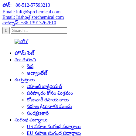
ఫోన్: +86-512-57593213
Email: info@sprchemical.com
Email: Irisho@sprchemical.com
వాట్సాప్: +86 13913262610
హొమ్ పేజ్
మా గురించి
సేవ
అడ్వాంటేజ్
ఉత్పత్తులు
యాంటీ బాక్టీరియల్
పరిష్కారం కోసం మిశ్రమం
రోజువారీ రసాయనాలు
సహజ క్రిమినాశక మందు
సంరక్షణకారి
సుగంధ పదార్థాలు
US సహజ సుగంధ పదార్థాలు
EU సహజ సుగంధ పదార్థాలు