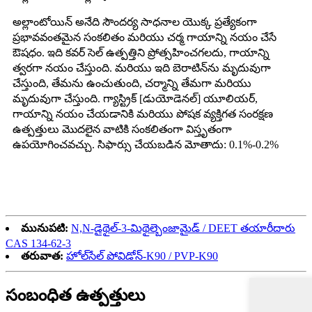
అల్లాంటోయిన్ అనేది సౌందర్య సాధనాల యొక్క ప్రత్యేకంగా
ప్రభావవంతమైన సంకలితం మరియు చర్మ గాయాన్ని నయం చేసే
ఔషధం. ఇది కవర్ సెల్ ఉత్పత్తిని ప్రోత్సహించగలదు, గాయాన్ని
త్వరగా నయం చేస్తుంది. మరియు ఇది బెరాటిన్‌ను మృదువుగా
చేస్తుంది, తేమను ఉంచుతుంది, చర్మాన్ని తేమగా మరియు
మృదువుగా చేస్తుంది. గ్యాస్ట్రిక్ [డుయోడెనల్] యూలియర్,
గాయాన్ని నయం చేయడానికి మరియు పోషక వ్యక్తిగత సంరక్షణ
ఉత్పత్తులు మొదలైన వాటికి సంకలితంగా విస్తృతంగా
ఉపయోగించవచ్చు. సిఫార్సు చేయబడిన మోతాదు: 0.1%-0.2%
మునుపటి:
N,N-డైథైల్-3-మిథైల్బెంజామైడ్ / DEET తయారీదారు
CAS 134-62-3
తరువాత:
హోల్‌సేల్ పోవిడోన్-K90 / PVP-K90
సంబంధిత ఉత్పత్తులు