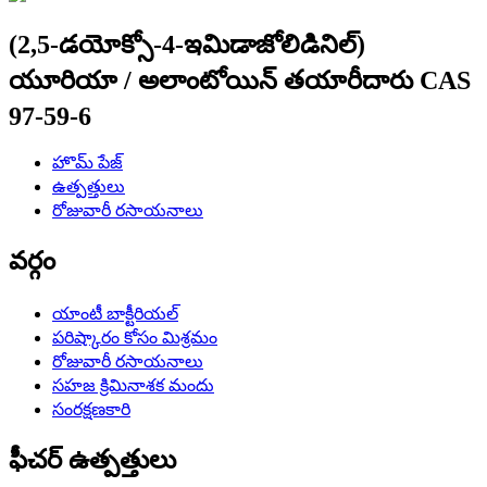
(2,5-డయోక్సో-4-ఇమిడాజోలిడినిల్)
యూరియా / అలాంటోయిన్ తయారీదారు CAS
97-59-6
హొమ్ పేజ్
ఉత్పత్తులు
రోజువారీ రసాయనాలు
వర్గం
యాంటీ బాక్టీరియల్
పరిష్కారం కోసం మిశ్రమం
రోజువారీ రసాయనాలు
సహజ క్రిమినాశక మందు
సంరక్షణకారి
ఫీచర్ ఉత్పత్తులు