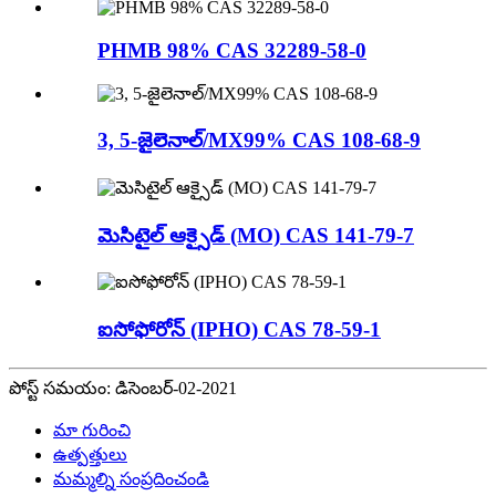
PHMB 98% CAS 32289-58-0
3, 5-జైలెనాల్/MX99% CAS 108-68-9
మెసిటైల్ ఆక్సైడ్ (MO) CAS 141-79-7
ఐసోఫోరోన్ (IPHO) CAS 78-59-1
పోస్ట్ సమయం: డిసెంబర్-02-2021
మా గురించి
ఉత్పత్తులు
మమ్మల్ని సంప్రదించండి