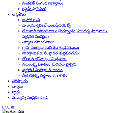
సింథటిక్ సుగంధ పదార్థాలు
కస్టమ్ ప్రాసెసింగ్
అప్లికేషన్
ఆహార రుచి
ఫార్మాస్యూటికల్ ఇంటర్మీడియట్స్
రోజువారీ రసాయనాలు (పెర్ఫ్యూమ్, సౌందర్య సాధనాలు,
వ్యక్తిగత సంరక్షణ)
నిర్మాణ రసాయనాలు
గృహ సంరక్షణ మరియు శుభ్రపరచడం
పారిశ్రామిక & సంస్థాగత శుభ్రపరచడం
తోలు & లోహపు పని ద్రవాలు
పెయింట్స్ పూతలు మరియు ప్లాస్టర్లు
వ్యక్తిగత సంరక్షణ & అందం
నీటి చికిత్స-వస్త్రాలు & కాగితం
పరిష్కారం
వార్తలు
బ్లాగు
మమ్మల్ని సంప్రదించండి
English