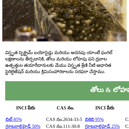
విస్తృత స్పెక్ట్రమ్ బయోసైడ్లు మరియు అదనపు యాంటీ ఫంగల్
లక్షణాలను తీర్చడానికి, తోలు మరియు లోహపు పని ద్రవాల
ఉత్పత్తుల తయారీదారులకు మేము విస్తృత శ్రేణి నీటి ఆధారిత
స్టెరిలైజేషన్ మరియు క్రిమిసంహారకాలను సరఫరా చేస్తాము.
తోలు & లోహపు
INCI పేరు
CAS నం.
INCI పేరు
బిట్ 85%
CAS నం.2634-33-5
బికెబి 95%
C
గ్లూటరాల్డిహైడ్ 50%
CAS నం.111-30-8
గ్లూటరాల్డిహైడ్ 25%
C