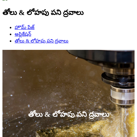
తోలు & లోహపు పని ద్రవాలు
హొమ్ పేజ్
అప్లికేషన్
తోలు & లోహపు పని ద్రవాలు
తోలు & లోహపు పని ద్రవాలు