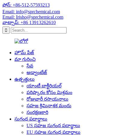
ఫోన్: +86-512-57593213
Email: info@sprchemical.com
Email: Irisho@sprchemical.com
వాట్సాప్: +86 13913262610
హొమ్ పేజ్
మా గురించి
సేవ
అడ్వాంటేజ్
ఉత్పత్తులు
యాంటీ బాక్టీరియల్
పరిష్కారం కోసం మిశ్రమం
రోజువారీ రసాయనాలు
సహజ క్రిమినాశక మందు
సంరక్షణకారి
సుగంధ పదార్థాలు
US సహజ సుగంధ పదార్థాలు
EU సహజ సుగంధ పదార్థాలు