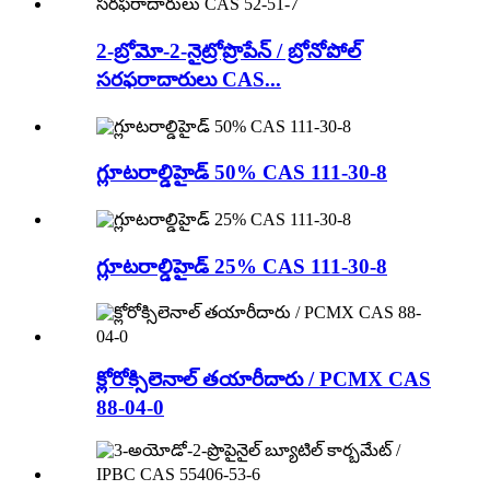
2-బ్రోమో-2-నైట్రోప్రొపేన్ / బ్రోనోపోల్
సరఫరాదారులు CAS...
గ్లూటరాల్డిహైడ్ 50% CAS 111-30-8
గ్లూటరాల్డిహైడ్ 25% CAS 111-30-8
క్లోరోక్సిలెనాల్ తయారీదారు / PCMX CAS
88-04-0