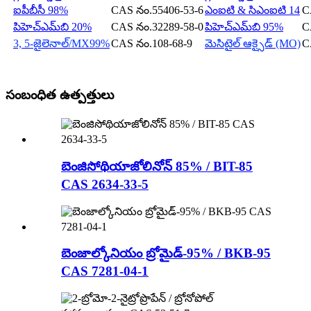
ఐపీబీసీ 98%
CAS నం.55406-53-6
ఎంఐటి & సిఎంఐటి 14
C
పిహెచ్‌ఎమ్‌బి 20%
CAS నం.32289-58-0
పిహెచ్‌ఎమ్‌బి 95%
C
3, 5-జైలెనాల్/MX99%
CAS నం.108-68-9
మెసిటైల్ ఆక్సైడ్ (MO)
C
సంబంధిత ఉత్పత్తులు
బెంజిసోథియాజోలినోన్ 85% / BIT-85
CAS 2634-33-5
బెంజాల్కోనియం బ్రోమైడ్-95% / BKB-95
CAS 7281-04-1