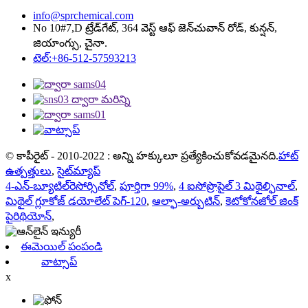
info@sprchemical.com
No 10#7,D ట్రేడ్‌గేట్, 364 వెస్ట్ ఆఫ్ జెన్‌చువాన్ రోడ్, కున్షన్,
జియాంగ్సు, చైనా.
టెల్:+86-512-57593213
© కాపీరైట్ - 2010-2022 : అన్ని హక్కులూ ప్రత్యేకించుకోవడమైనది.
హాట్
ఉత్పత్తులు
,
సైట్‌మ్యాప్
4-ఎన్-బ్యూటిల్‌రెసోర్సినోల్
,
పూర్తిగా 99%
,
4 ఐసోప్రొపైల్ 3 మిథైల్ఫినాల్
,
మిథైల్ గ్లూకోజ్ డయోలేట్ పెగ్-120
,
ఆల్ఫా-అర్బుటిన్
,
కెటోకోనజోల్ జింక్
పైరిథియోన్
,
ఈమెయిల్ పంపండి
వాట్సాప్
x